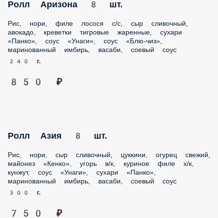
Ролл Аризона 8 шт.
Рис, нори, филе лосося с/с, сыр сливочный, авокадо,
креветки тигровые жаренные, сухари «Панко», соус
«Унаги», соус «Блю-чиз», маринованный имбирь, васаби,
соевый соус
240 г.
850 ₽
Ролл Азия 8 шт.
Рис, нори, сыр сливочный, цуккини, огурец свежий,
майонез «Кенко», угорь в/к, куриное филе х/к, кунжут, соус
«Унаги», сухари «Панко», маринованный имбирь, васаби,
соевый соус
300 г.
750 ₽