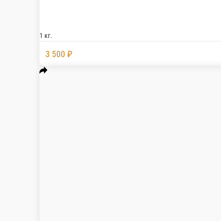
Шашлык из свиной шеи 1 кг.
Шашлык из свиной шеи 1 кг., подается с шашл
1 кг.
3 500 ₽