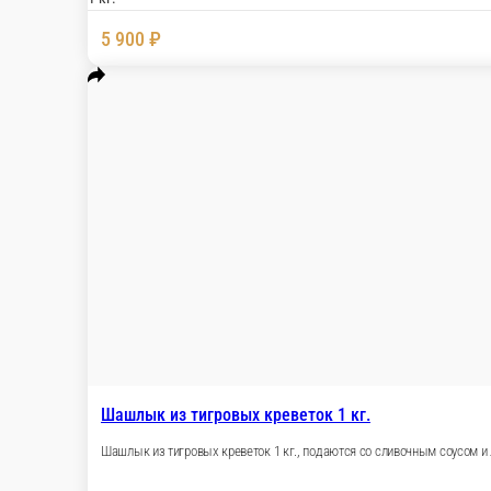
Люля-кебаб из курицы 1 кг.
Люля-кебаб из курицы 1 кг., подается с шашлы
1 кг.
3 500 ₽