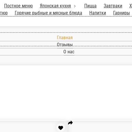
к 1 кг.
Постное меню
Японская кухня
Пи
та
Гриль, шашлык, фритюр
Горячие рыбные 
Главная
Отзывы
О нас