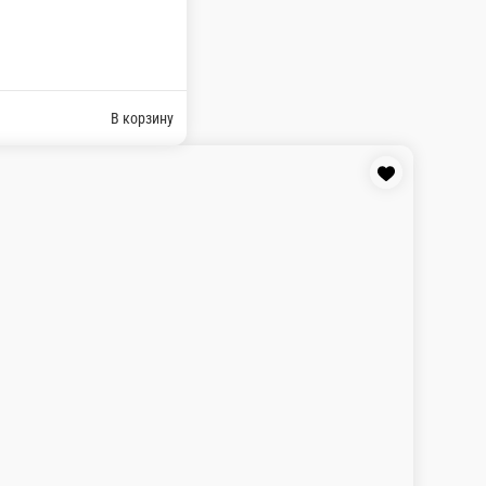
учком.
рзину