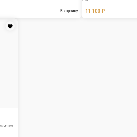
чным соусом собственного производства и маринованным луч
В корз