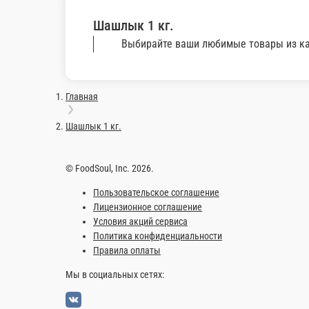
Люля-кебаб из телятины 1 кг.
Люля-кебаб из телятины 1 кг., подается с шаш
1 кг.
5 900 ₽