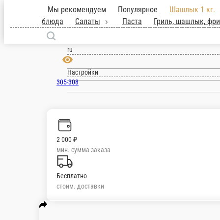
Мы рекомендуем
Популярное
Шашлы
закуски
Первые блюда
Салаты
Пас
Курск
блюда
Напитки
Гарниры
Десерты
ru
Настройки
305-308
2 000 ₽
мин. сумма заказа
Бесплатно
стоим. доставки