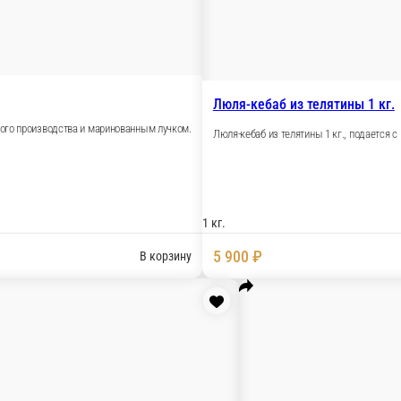
 с соусом на выбор
ор острый не острый
В корзину