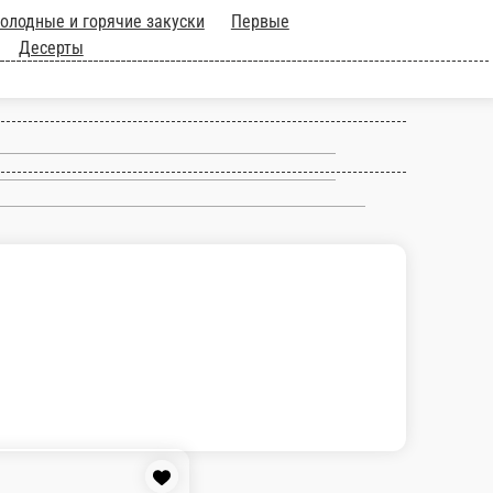
цца
Завтраки
Холодные и горячие
и мясные