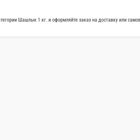
лычным соусом собственного производства и маринованным лу
В ко