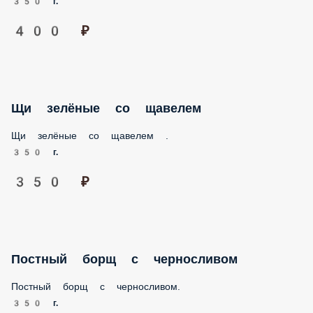
350 г.
350 ₽
Постный борщ с черносливом
Постный борщ с черносливом.
350 г.
350 ₽
Тёплый салат с картофелем NEW
Тёплый салат с картофелем, креветками и подкопчённой
свеклой под йогуртовой заправкой.