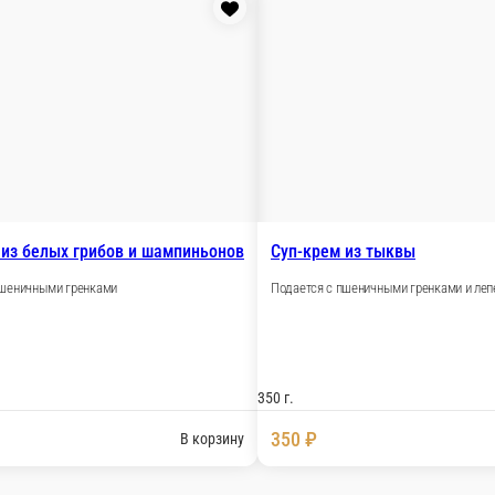
400 г.
720 ₽
В корзину
 супчик с карри
со слоеной сырной палочкой
Бульон куриный с пере