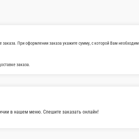
Подается с пшеничными гренка
330 г.
 ₽
200 ₽
В корзину