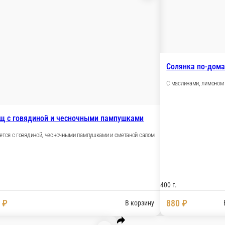
Борщ с говядиной и чесночными па
урец, редис
Подается с говядиной, чесночными пампушками