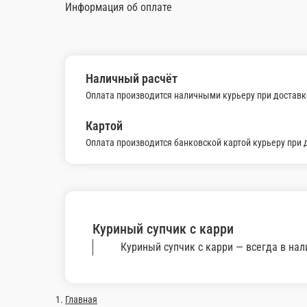
400 г.
370 г.
880 ₽
490
В корзину