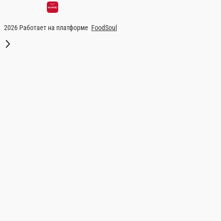
Картой
Оплата производится банковской картой 
Куриный супчик с карри
Куриный супчик с карри — 
Главная
Первые блюда
Куриный супчик с карри
© FoodSoul, Inc. 2026.