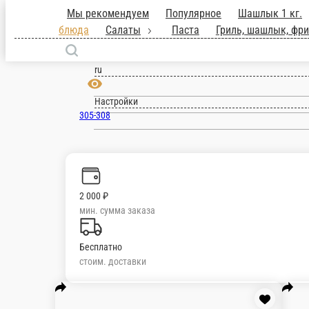
Курск
ru
Настройки
305-308
2 000 ₽
мин. сумма заказа
Бесплатно
стоим. доставки
Мы рекомендуем
Популярное
Шашлык 1 кг
шашлык, фритюр
Горячие рыбные и мяс