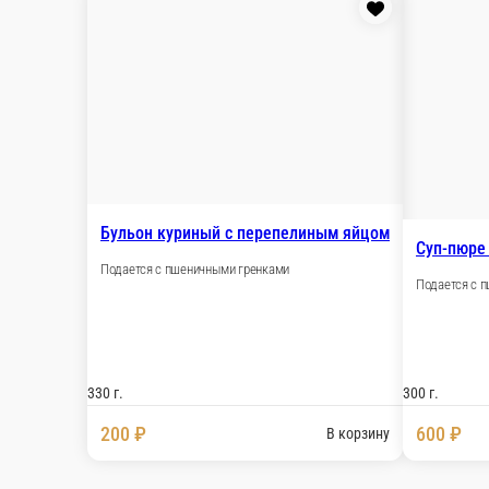
300 г.
400 ₽
Солянка по-домашнему
Куриный
С маслинами, лимоном и сметаной
Подается 