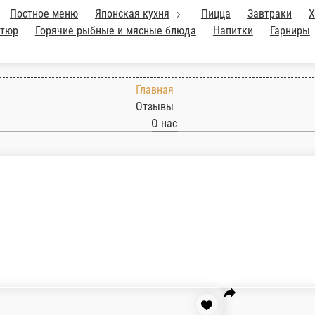
Главная
Отзывы
О нас
.
Постное меню
Японская кухня
Пицца
Завтраки
Холодные и 
ные блюда
Напитки
Гарниры
Десерты