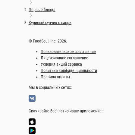
Суп-пюре из белых грибов и шампин
Подается с пшеничными гренками
300 г.
600 ₽
В ко
Информация об оплате
Наличный расчёт
Оплата производится наличными курьер
сдача.