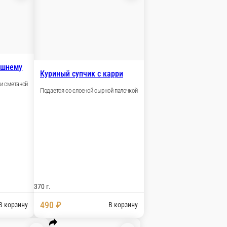
мпушками
 и сметаной салом