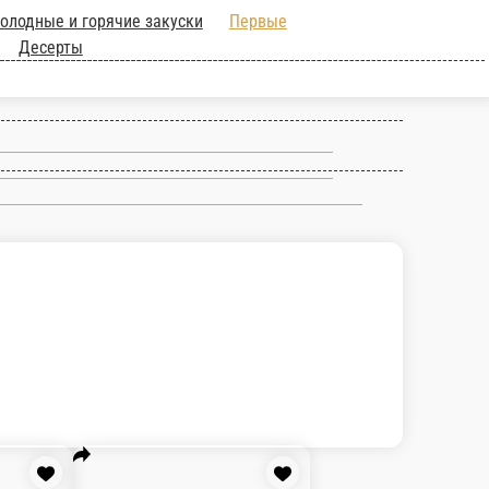
горячие закуски
Первые блюда
Салаты
Паста
Гриль,