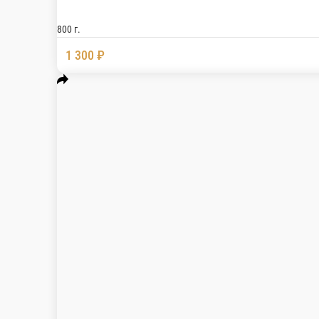
7 сыров
Креметте, Моцарелла, Фетакса, Чеддер, Пармеза
800 г.
1 300 ₽