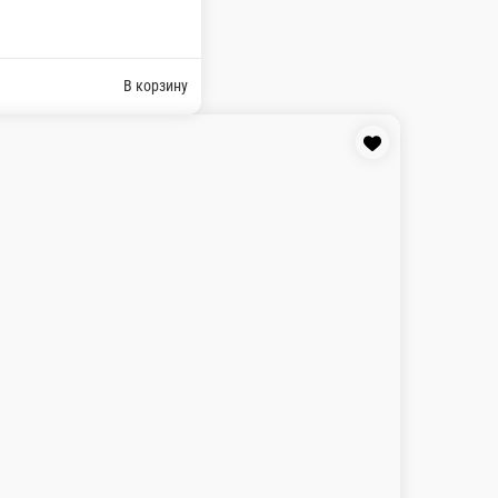
н, Дор-Блю, Маасдам и наивкуснейший сливочный соус!
В корзину