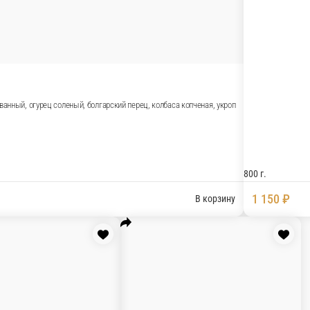
олбаски, перец болгарский, маслины, лук красный и лук фр
В корзин