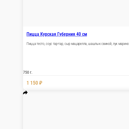
Пицца соус, сыр моцарелла, томат, охотничьи к
750 г.
1 150 ₽