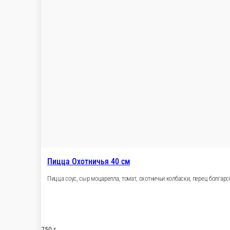
Пицца Атлантическая 40 см
Сливочный соус, сыр Моцарелла, лосось, креве
945 г.
1 900 ₽