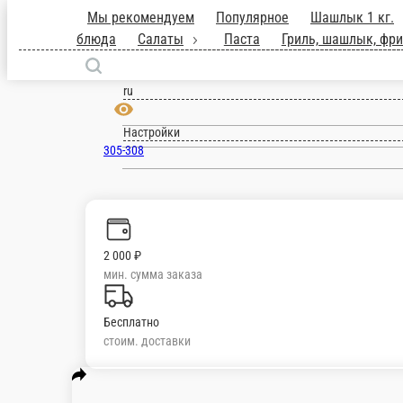
Мы рекомендуем
Популярное
Шашлы
закуски
Первые блюда
Салаты
Пас
Курск
блюда
Напитки
Гарниры
Десерты
ru
Настройки
305-308
2 000 ₽
мин. сумма заказа
Бесплатно
стоим. доставки