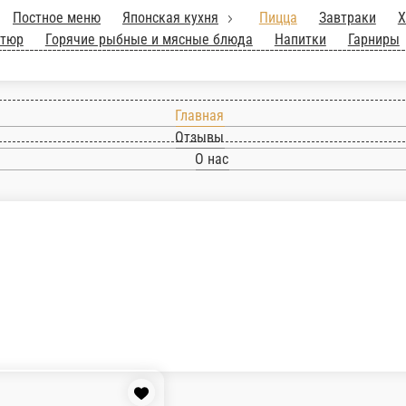
к 1 кг.
Постное меню
Японская кухня
Пи
та
Гриль, шашлык, фритюр
Горячие рыбные 
Главная
Отзывы
О нас