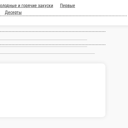
цца
Завтраки
Холодные и горячие
и мясные