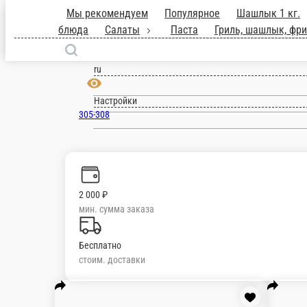
Мы рекомендуем
Популярное
Шашлы
закуски
Первые блюда
Салаты
Пас
Курск
блюда
Напитки
Гарниры
Десерты
ru
Настройки
305-308
2 000 ₽
мин. сумма заказа
Бесплатно
стоим. доставки