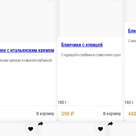
Бли
Блинчики с итальянским кремом
С к
С итальянским кремом и свежей клубникой
 маслом
185 г.
180