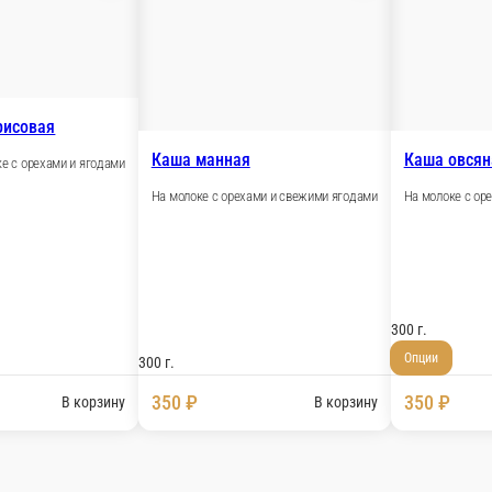
380 ₽
3
корзину
В корзину
ом и ветчиной
й
Каша пшенная
С тыквой на молоке, домашним варень