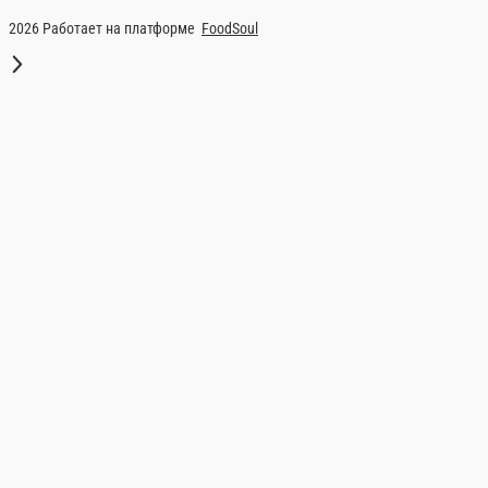
Каша рисовая
Каша рисовая — всегда в н
Главная
Завтраки
Каша рисовая
© FoodSoul, Inc. 2026.
Пользовательское соглашение
Лицензионное соглашение
Условия акций сервиса
Политика конфиденциальности