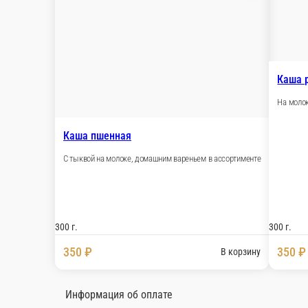
650 ₽
В 
Блинчики с мясом
С мясом и сметаной
Блинчики с сыр
С сыром и ветчино