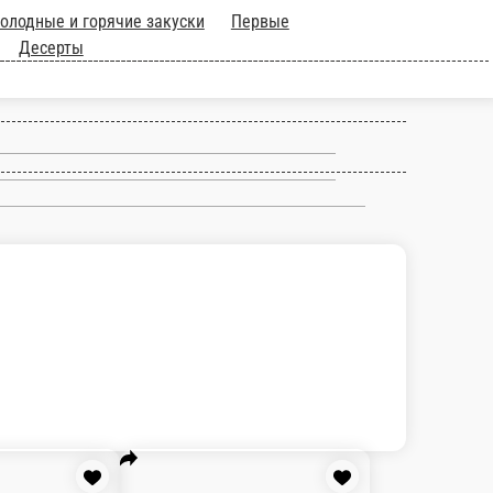
цца
Завтраки
Холодные и горячие
и мясные