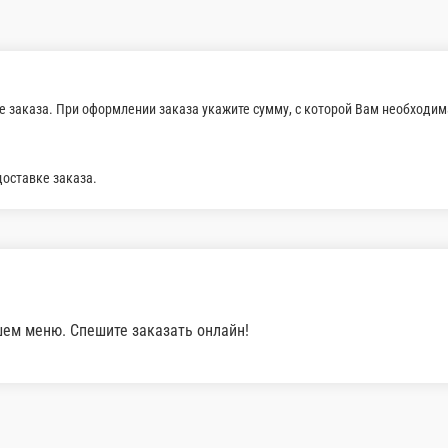
300 г.
350 ₽
В корзину
ная
Каша овсяная
с орехами и свежими ягодами
На молоке с орехами и с