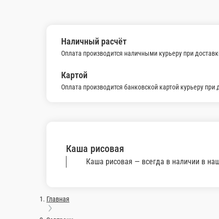
160 г.
150 г.
440 ₽
350 ₽
В корзину
Каша рисовая
На молоке с орехами и ягодами
Каша ман
На молоке 