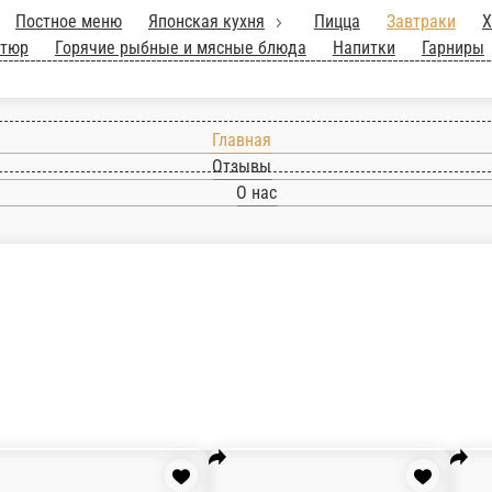
к 1 кг.
Постное меню
Японская кухня
Пи
та
Гриль, шашлык, фритюр
Горячие рыбные 
Главная
Отзывы
О нас