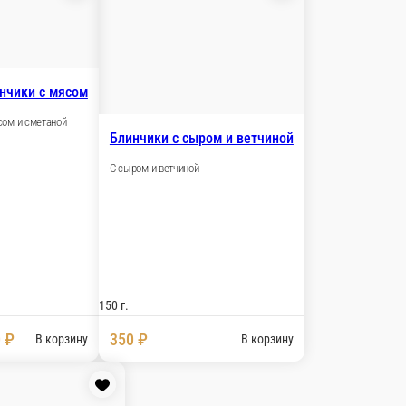
нчики с курицей
урицей и грибами в сливочном соусе
 г.