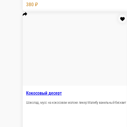
130 г.
380 ₽