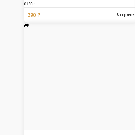
Кокосовый десерт
Шоколад, мусс на кокосовом молоке ликер Мали
0130 г.
390 ₽