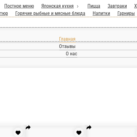
к 1 кг.
Постное меню
Японская кухня
Пи
та
Гриль, шашлык, фритюр
Горячие рыбные 
Главная
Отзывы
О нас