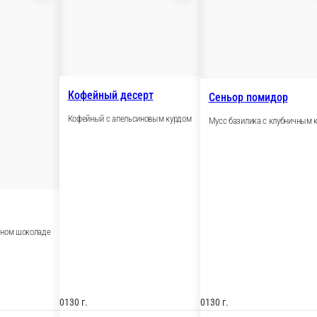
Кофейный десерт
Кофейный с апельсинов
нго маракуйя в молочном шоколаде