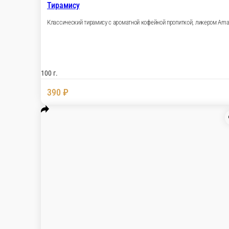
Тирамису
Классический тирамису с ароматной кофейной про