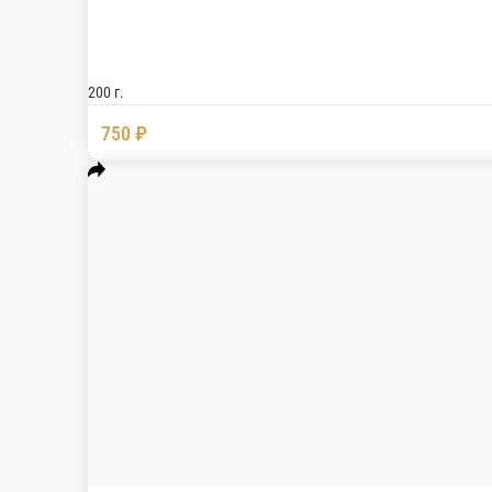
Манго-маракуйя
Мусс на молочном шоколаде, конфи манго-мараку
130 г.