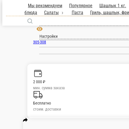
Мы рекомендуем
Популярное
Шашлы
закуски
Первые блюда
Салаты
Пас
Курск
блюда
Напитки
Гарниры
Десерты
ru
Настройки
305-308
2 000 ₽
мин. сумма заказа
Бесплатно
стоим. доставки