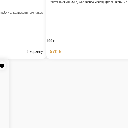
питкой, ликером Amaretto и алкализованным какао