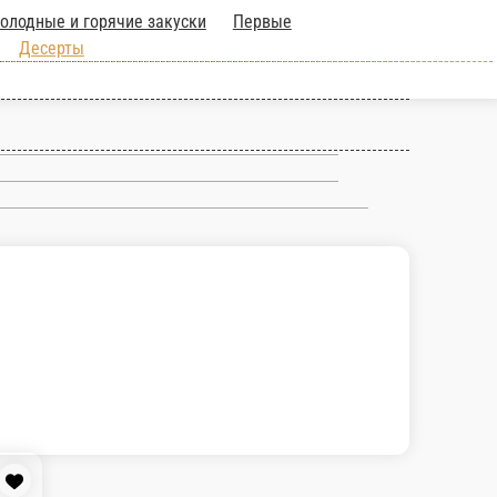
цца
Завтраки
Холодные и горячие
и мясные