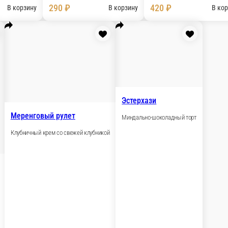
0130 г.
290 ₽
В корзину
В
Меренговый рулет
Клубничный крем со свежей клубник