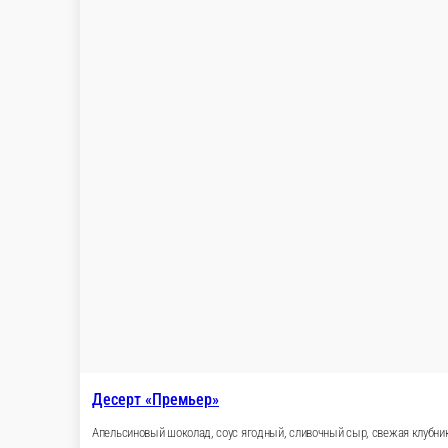
Фисташковый камень
Фисташковый мусс, малиновое конфи, фисташковы
100 г.
570 ₽