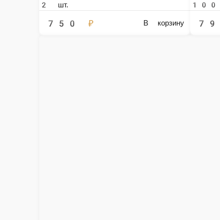
Сырное ассорти
Сыры: пармезан, ореховый, рокфорти. Подаются с медом, орехами, в
240 г.
1 300 ₽