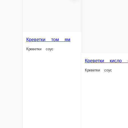
Брускетта с хамоном и томатами
Брускетта с се
2 шт
2 шт
2 шт.
2 шт.
750 ₽
750 ₽
В корзину