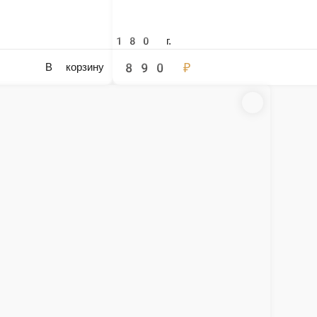
Мясные деликатесы
Копченое утиное филе, сыровяленная говядина, хамо
СТЫ С КРАСНОЙ ИКРОЙ