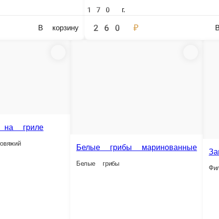
Брускетта с анчоусом
Хрустящая ржаная гренка с килькой, свеклой-
200 г.
2 шт.
550 ₽
350 ₽
В корзину