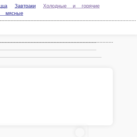
Анчоусы пряного посола
олодные и горячие закуски
Первые
Десерты
Анчоусы пряного посола
100 г.
550 ₽
рзину
В корзину