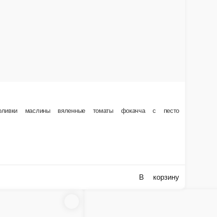
200 г.
1 700 ₽
В корзину
устины жареные на гриле
тины жареные на гриле
Капрезе из спелых томатов и сыра 
Капрезе из спелых томатов, сыра моцарелла и со