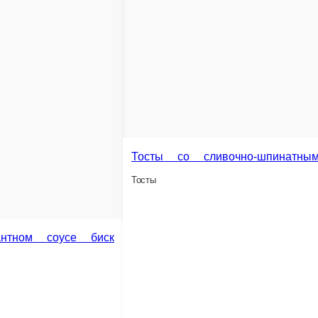
220 г.
0 ₽
680 ₽
В корзину
Ассорти сало
Сало соленое с горчицей и зеленью