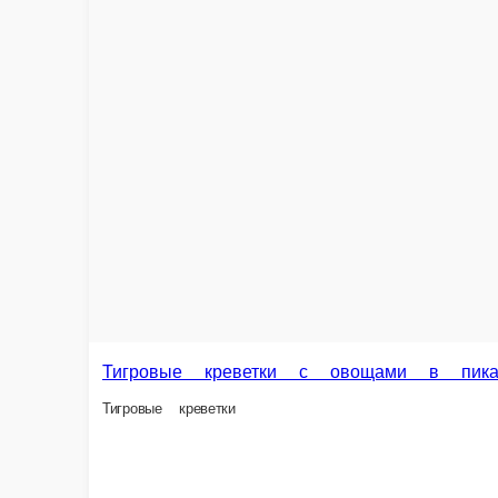
350 г.
260 г.
650 ₽
1 33
В корзину
Сельдь с луком
Сельдь с луком маринованным и отварным обжаренным картофелем