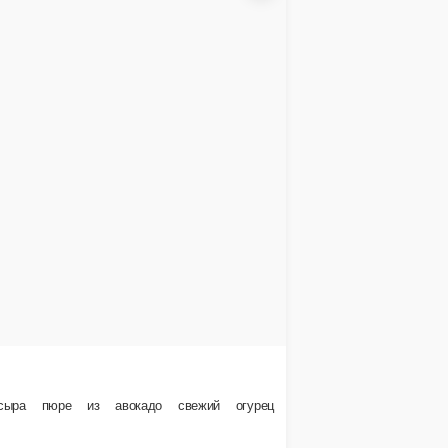
еландские мидии.
В корзину