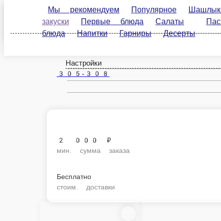
Мы рекомендуем
Популярное
Шашлык 1 кг.
блюда
Салаты
Паста
Гриль, шашлык, фр
Рулетики из языка с муссом из хрена и сливочного 
Язык говяжий сливочный сыр
200 г.
700 ₽
В ко