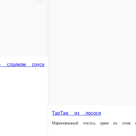
мгой собственного посола
Морепродукты в сливочном соусе
Тигровые креветки, филе лосося, гребешок, новоз
340 г.
1 250 ₽
В корзину