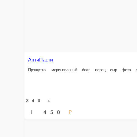
170 г.
1 200 ₽
Ланг
Лангус
Татаки из рубленой птицы
Татаки из рубленой птицы в тортилье под перечным соусом