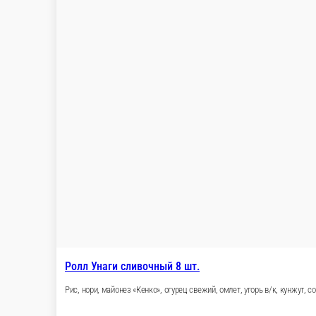
290 г.
850 ₽
Филадельфия в карамели 8шт