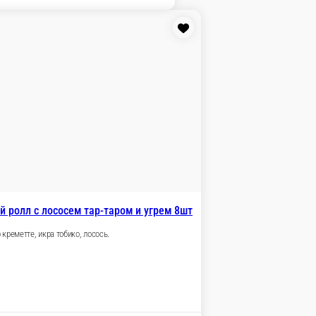
 креметте, авокадо, игра тобико, лосось.
В корзину