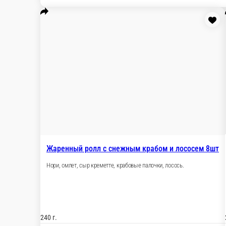
Ролл с лососем и креветкой темпу
Рис, нори, креветки тигровые, огурец, сыр крем
270 г.
950 ₽