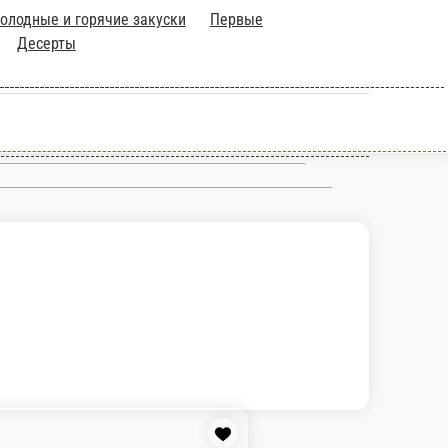
горячие закуски
Первые блюда
Салаты
Паста
Гриль,