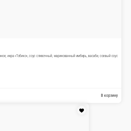
990 ₽
В корзину
Запеченный ролл с креветкой 
Рис, сыр креметте, креветки тигровые, о
, масага, лосось.