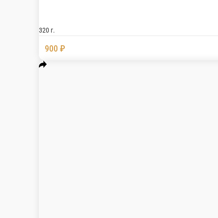
Рис, огурец, авокадо, сыр креметте, лосось
290 г.
890 ₽
В корзину