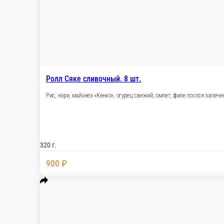
990 ₽
Запеченный ролл с лососем 8шт
Рис, сыр креметте, авокадо, огурец, икра тобико