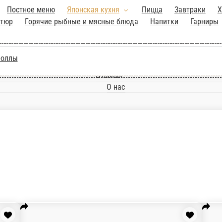
Главная
Отзывы
О нас
.
Постное меню
Японская кухня
Пицца
Завтраки
Холодные и 
ные блюда
Напитки
Гарниры
Десерты