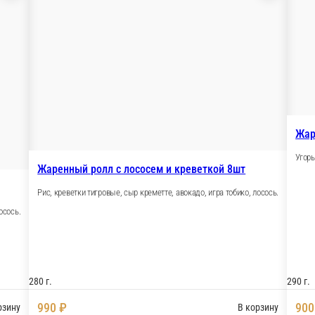
роллы
Жаренный ролл с ло