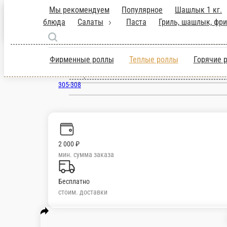
Курск
ru
Настройки
305-308
2 000 ₽
мин. сумма заказа
Бесплатно
стоим. доставки
Мы рекомендуем
Популярное
Шашлык 1 кг
шашлык, фритюр
Горячие рыбные и мяс