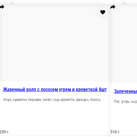
Рис, креветки тигровые, сыр
ра 8шт
етте , икра лососевая, лосось.
280 г.
990 ₽
В корзину