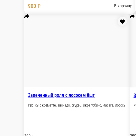
Жаренный ролл с лососем и угрем
Угорь, сыр креметте, авокадо, огурец, рис, лосос
290 г.
900 ₽
В ко