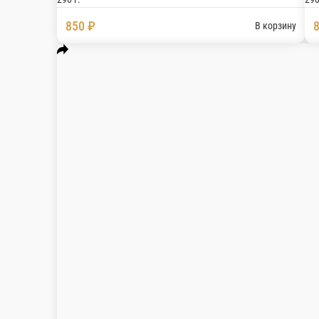
Жаренный ролл с лососем угрем и 
Угорь, креветка тигровая, омлет, сыр креметте, а
230 г.