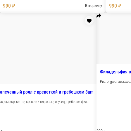
 8шт
ь.
Жаренный ролл с снежным крабом и 
Нори, омлет, сыр креметте, крабовые палочки, лосос
240 г.
900 ₽
рзину