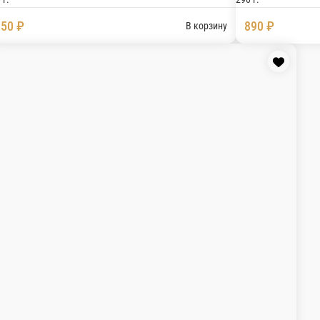
креветкой 8шт
Запеченный ролл с лососем 
вокадо, лосось.
Рис, угорь, сыр креметте, икра тобико,
310 г.