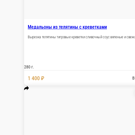
Сибас обжаренный на углях томатный соус
450 г.
1 990 ₽
В корзину
Утиное филе с пюре из тыквы