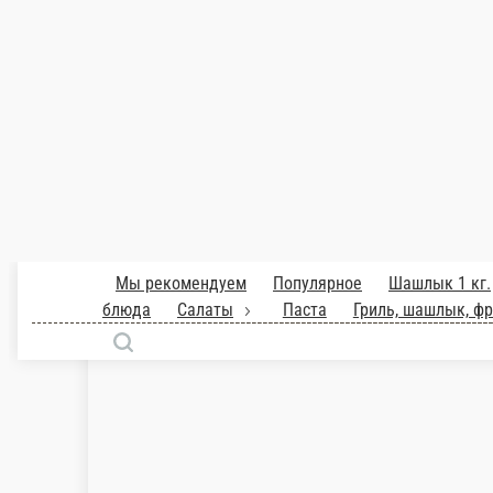
Куриное филе шпинат вяленые томаты картофельное пюре слив
340 г.
1 100 ₽
В корзину
Сибас в томатном соусе