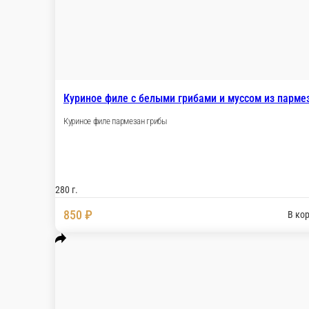
Утиное филе пюре из запеченной тыквы апельсиновый соус с 
280 г.
950 ₽
В корзину
Бифштекс из баранины
Рубленная баранина запеченный баклажан соус из домашней а